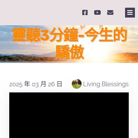
Skip
to
Tog
content
Nav
主
靈聽3分鐘-今生的
驕傲
關
奉
2025 年 03 月 26 日
Living Blessings
課
Se
for