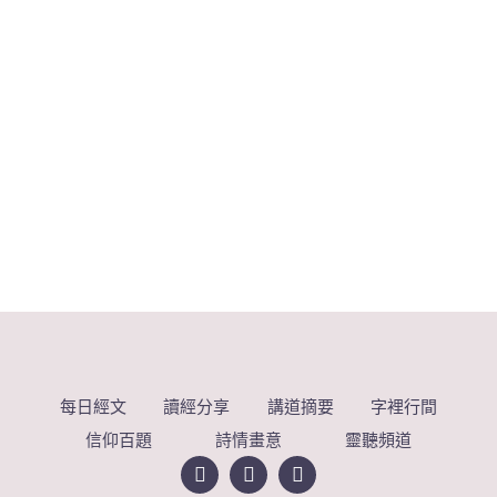
每日經文
讀經分享
講道摘要
字裡行間
信仰百題
詩情畫意
靈聽頻道