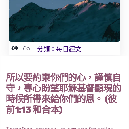
169
分類：
每日經文
所以要約束你們的心，謹慎自
守，專心盼望耶穌基督顯現的
時候所帶來給你們的恩。 (彼
前1:13 和合本)