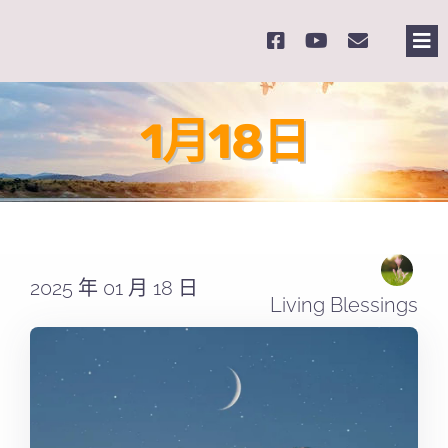
Skip
to
Tog
content
Nav
主
1月18日
關
奉
2025 年 01 月 18 日
課
Living Blessings
Se
for