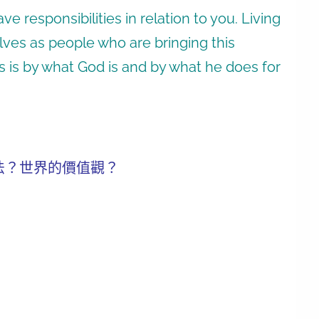
e responsibilities in relation to you. Living
elves as people who are bringing this
s is by what God is and by what he does for
法？世界的價值觀？