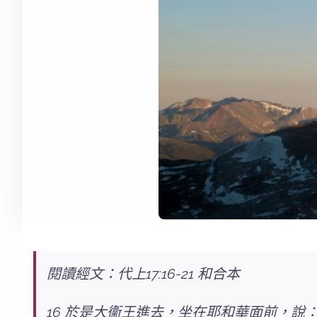
閱讀經文：代上17:16-21 和合本
16 於是大衞王進去，坐在耶和華面前，說