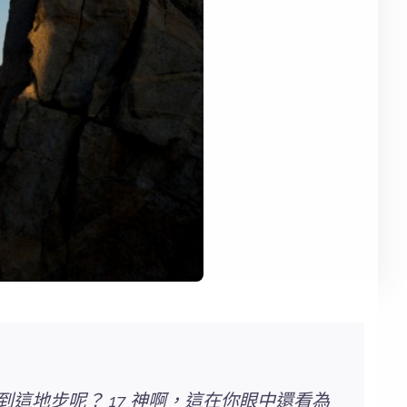
這地步呢？ 17 神啊，這在你眼中還看為