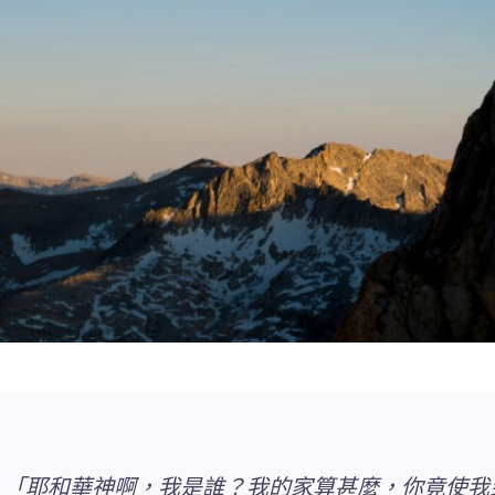
：「耶和華神啊，我是誰？我的家算甚麼，你竟使我到