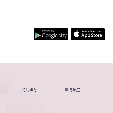
詩情畫意
靈聽頻道