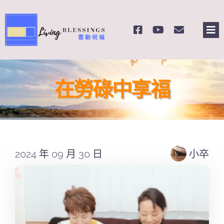
Skip
to
Tog
content
Nav
主頁
在勞碌中享福
關於我們
奉獻支持
2024 年 09 月 30 日
小卒
課程報名
Search
for: