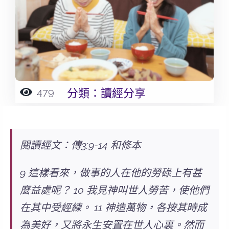
479
分類：
讀經分享
閱讀經文：傳3:9-14 和修本
9 這樣看來，做事的人在他的勞碌上有甚
麼益處呢？ 10 我見神叫世人勞苦，使他們
在其中受經練。 11 神造萬物，各按其時成
為美好，又將永生安置在世人心裏。然而