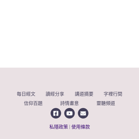
每日經文
讀經分享
講道摘要
字裡行間
信仰百題
詩情畫意
靈聽頻道
私隱政策
|
使用條款