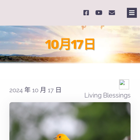
Skip
to
Tog
content
Nav
主頁
10月17日
關於我們
奉獻支持
2024 年 10 月 17 日
課程報名
Living Blessings
Search
for: