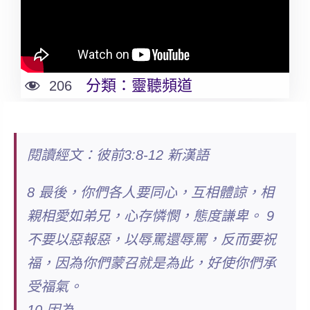
分類：
靈聽頻道
206
閱讀經文：彼前3:8-12 新漢語
8 最後，你們各人要同心，互相體諒，相
親相愛如弟兄，心存憐憫，態度謙卑。 9
不要以惡報惡，以辱罵還辱罵，反而要祝
福，因為你們蒙召就是為此，好使你們承
受福氣。