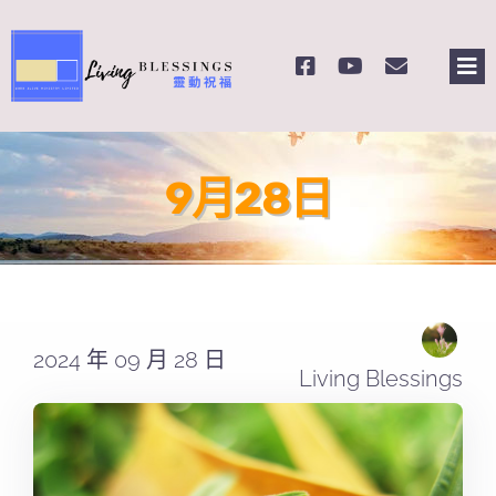
Skip
to
Tog
content
Nav
主頁
9月28日
關於我們
奉獻支持
課程報名
2024 年 09 月 28 日
Living Blessings
Search
for: