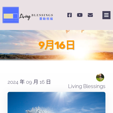
Skip
to
Tog
content
Nav
主頁
9月16日
關於我們
奉獻支持
課程報名
2024 年 09 月 16 日
Living Blessings
Search
for: