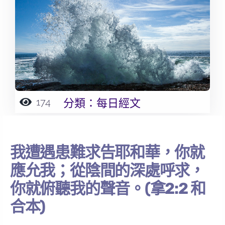
174
分類：
每日經文
我遭遇患難求告耶和華，你就
應允我；從陰間的深處呼求，
你就俯聽我的聲音。(拿2:2 和
合本)