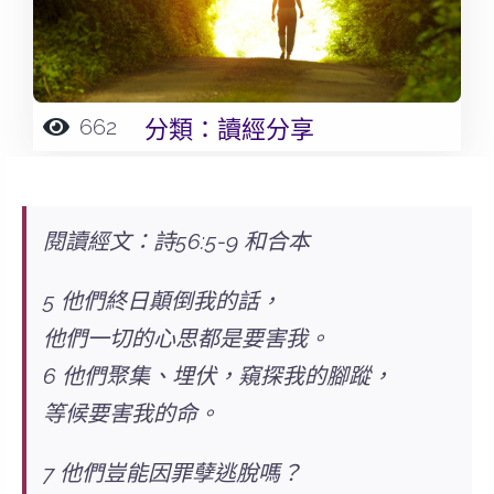
662
分類：
讀經分享
閱讀經文：詩56:5-9 和合本
5 他們終日顛倒我的話，
他們一切的心思都是要害我。
6 他們聚集、埋伏，窺探我的腳蹤，
等候要害我的命。
7 他們豈能因罪孽逃脫嗎？