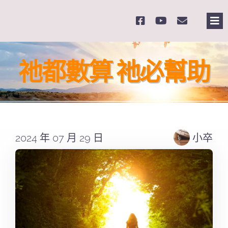
Skip
to
Tog
content
Nav
主
祂都數算 祂必幫助
關
奉
2024 年 07 月 29 日
小卒
課
Se
for