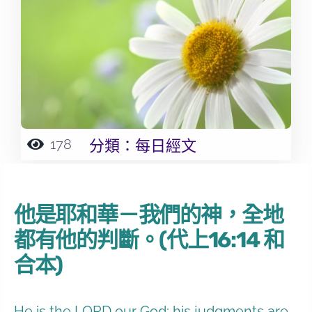
178
分類：
每日經文
他是耶和華－我們的神，全地
都有他的判斷。(代上16:14 和
合本)
He is the LORD our God; his judgments are