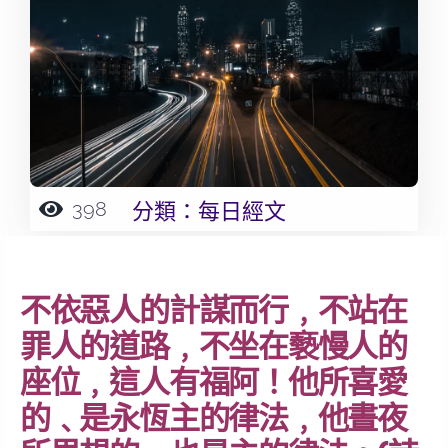
398
分類：
每日經文
不依惡人的計謀而行﹐不站在
罪人的道路﹐不坐在褻慢人的
座位﹐這人有福阿！他所喜愛
的﹑是永恆主的律法﹐他晝夜