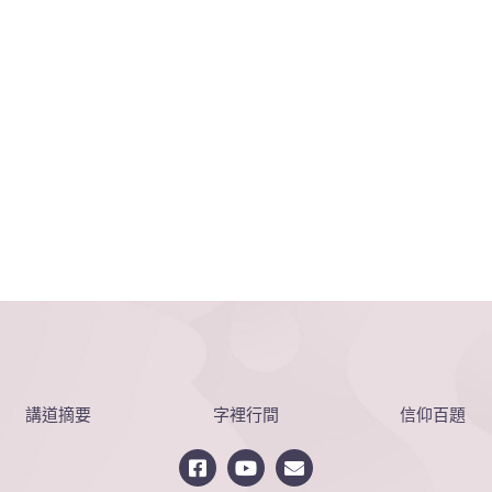
講道摘要
字裡行間
信仰百題