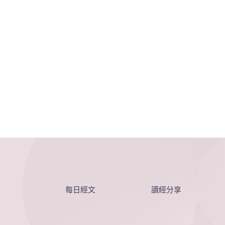
每日經文
讀經分享