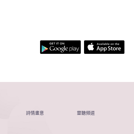
詩情畫意
靈聽頻道