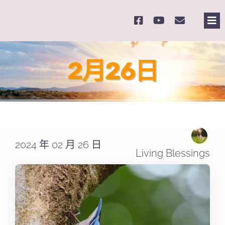
Skip
to
Tog
content
Nav
主
2月26日
關
奉
2024 年 02 月 26 日
課
Living Blessings
Se
for