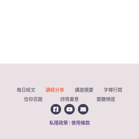
每日經文
讀經分享
講道摘要
字裡行間
信仰百題
詩情畫意
靈聽頻道
私隱政策
|
使用條款