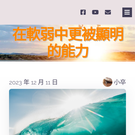
Skip
to
Tog
content
Nav
主
在軟弱中更被顯明
的能力
關
奉
2023 年 12 月 11 日
小卒
課
Se
for