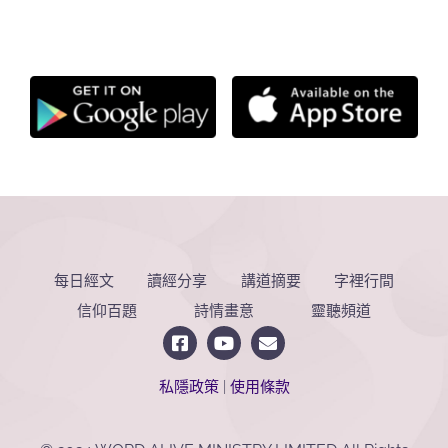
每日經文
讀經分享
講道摘要
字裡行間
信仰百題
詩情畫意
靈聽頻道
私隱政策
|
使用條款