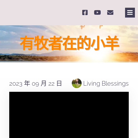
Skip
to
Tog
content
Nav
主
有牧者在的小羊
關
奉
2023 年 09 月 22 日
Living Blessings
課
Se
for