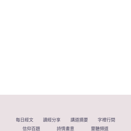
每日經文
讀經分享
講道摘要
字裡行間
信仰百題
詩情畫意
靈聽頻道