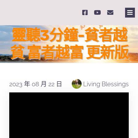
Skip
to
Tog
content
Nav
主
靈聽3分鐘-貧者越
貧 富者越富 更新版
關
奉
2023 年 08 月 22 日
Living Blessings
課
Se
for