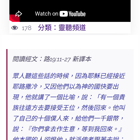
分類：
靈聽頻道
178
閱讀經文：路19:11-27 新譯本
眾人聽這些話的時候，因為耶穌已經接近
耶路撒冷，又因他們以為神的國快要出
現，他就講了一個
比喻
，說：「有一個貴
族往遠方去要接受王位，然後回來。他叫
了自己的十個僕人來，給他們一千銀幣，
說：『
你們拿去作生意，等到我回來。
』
他本國的人卻恨他，就派使者跟著去說：