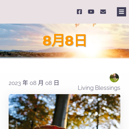
Skip
to
Tog
content
Nav
主
8月8日
關
奉
2023 年 08 月 08 日
課
Living Blessings
Se
for