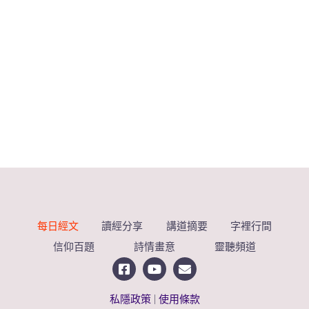
每日經文
讀經分享
講道摘要
字裡行間
信仰百題
詩情畫意
靈聽頻道
私隱政策
|
使用條款