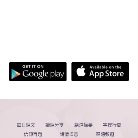
每日經文
讀經分享
講道摘要
字裡行間
信仰百題
詩情畫意
靈聽頻道