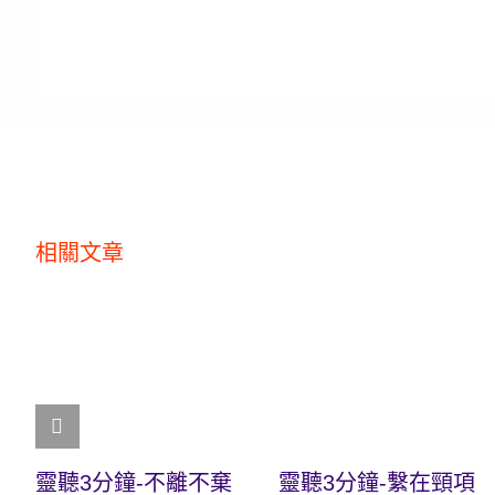
相關文章
靈聽3分鐘-不離不棄
靈聽3分鐘-繫在頸項