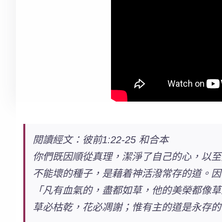
閱讀經文：彼前1:22-25 和合本
你們既因順從真理，潔淨了自己的心，
以至
不能壞的種子，是藉着神活潑常存的道。因
「凡有血氣的，盡都如草，他的美榮都像草
草必枯乾，花必凋謝；
惟有主的道是永存的