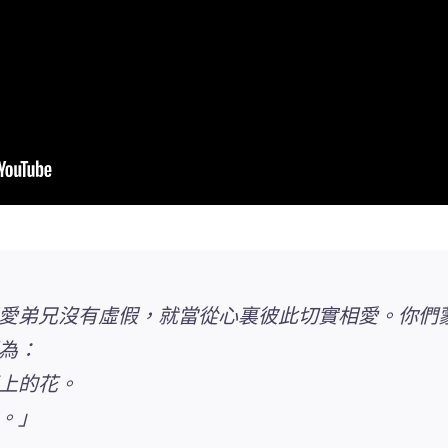
愛弟兄沒有虛假，就當從心裏彼此切實相愛
。你們
為：
上的花。
。
」