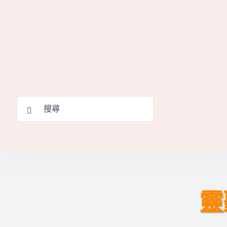
Skip
to
content
Search
for:
靈