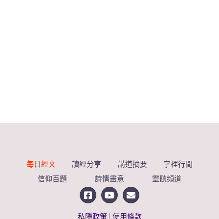
每日經文
讀經分享
講道摘要
字裡行間
信仰百題
詩情畫意
靈聽頻道
私隱政策
|
使用條款