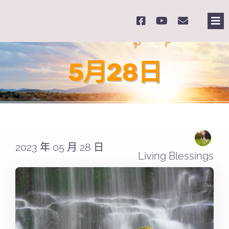
Skip
to
Tog
content
Nav
主
5月28日
關
奉
2023 年 05 月 28 日
課
Living Blessings
Se
for