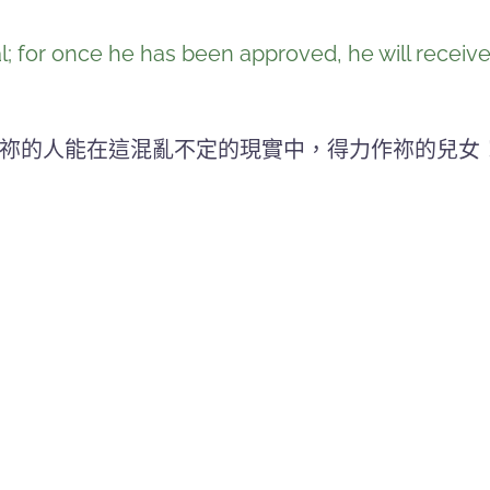
; for once he has been approved, he will receive
祢的人能在這混亂不定的現實中，得力作祢的兒女