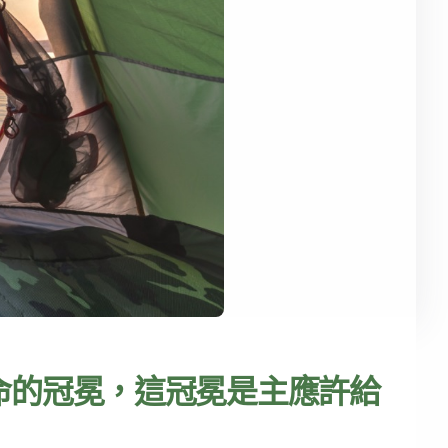
命的冠冕，這冠冕是主應許給