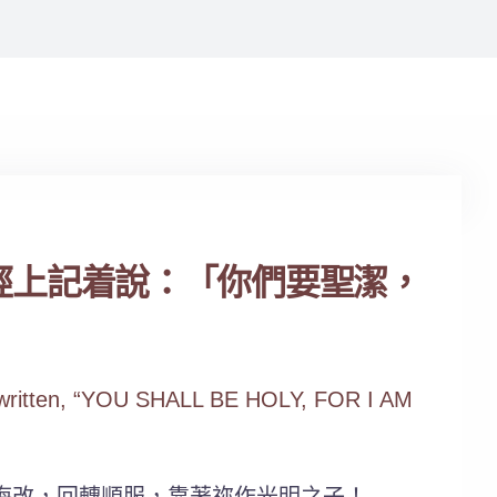
經上記着說：「你們要聖潔，
t is written, “YOU SHALL BE HOLY, FOR I AM
悔改，回轉順服，靠著祢作光明之子！