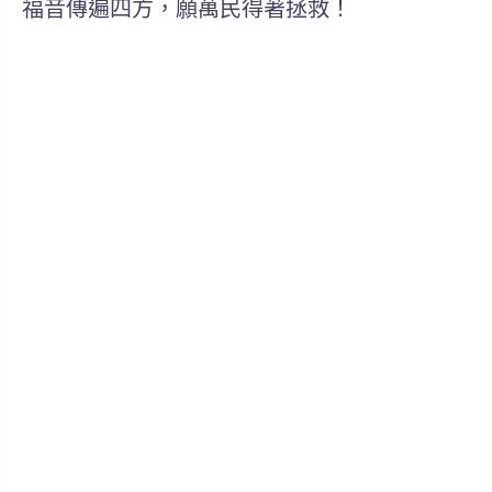
福音傳遍四方，願萬民得著拯救！