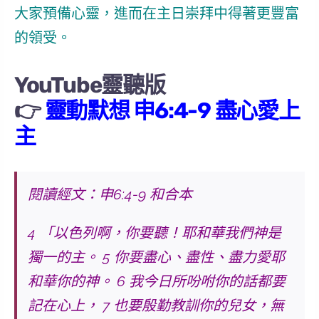
大家預備心靈，進而在主日崇拜中得著更豐富
的領受。
YouTube靈聽版
👉
靈動默想 申6:4-9 盡心愛上
主
閱讀經文：申6:4-9 和合本
4 「以色列啊，你要聽！耶和華我們神是
獨一的主。 5 你要盡心、盡性、盡力愛耶
和華你的神。 6 我今日所吩咐你的話都要
記在心上， 7 也要殷勤教訓你的兒女，無