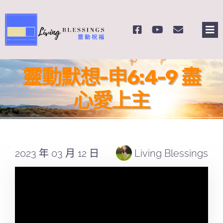
Skip
to
Tog
content
Nav
主頁
靈動默想-申6:4-9 盡
關於我們
心愛上主
奉獻支持
2023 年 03 月 12 日
Living Blessings
課程報名
Search
for: