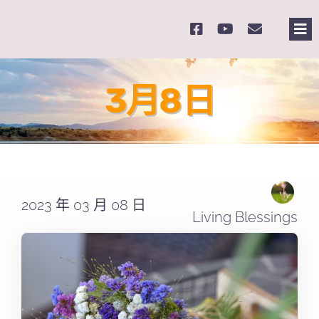
Skip
to
Tog
content
Nav
主
3月8日
關
奉
2023 年 03 月 08 日
課
Living Blessings
Se
for