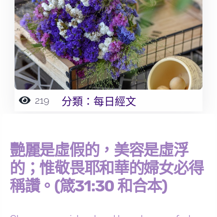
219
分類：
每日經文
艷麗是虛假的，美容是虛浮
的；惟敬畏耶和華的婦女必得
稱讚。(箴31:30 和合本)