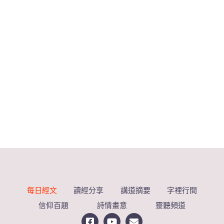
每日經文
讀經分享
講道摘要
字裡行間
信仰百題
詩情畫意
靈聽頻道