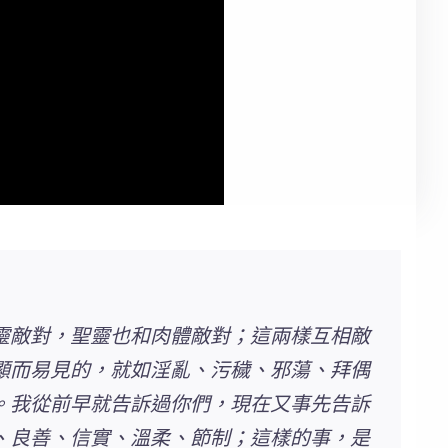
靈敵對，聖靈也和肉體敵對；這兩樣互相敵
顯而易見的，就如
淫亂、污穢、邪蕩、拜偶
。我從前早就告訴過你們，現在又事先告訴
、良善、信實、溫柔、節制
；這樣的事，是