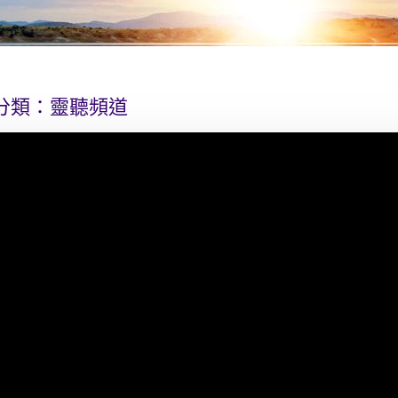
分類：
靈聽頻道