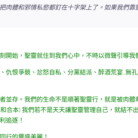
把肉體和邪情私慾都釘在十字架上了。
如果我們靠
刻開始，聖靈就住到我們心中，不時以微聲引導我
、仇恨爭競、忿怒自私、分黨結派、醉酒荒宴…無
者並存。
我們的生命不是順著聖靈行，就是被肉體
:5 和合本) 我們若不是天天讓聖靈管理自己，就結
利追逐！
同行的豐盛美麗！