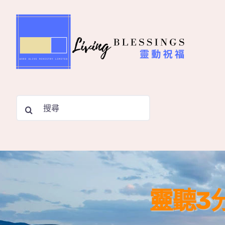
Skip
to
content
Search
for:
靈聽3