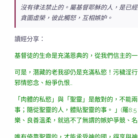
沒有律法禁止的。屬基督耶穌的人，是已經
貪圖虛榮，彼此觸怒，互相嫉妒。
讀經分享：
基督徒的生命是充滿恩典的，從我們信主的一
可是，潛藏的老我卻仍是充滿私慾！污穢淫行
邪情慾念、紛爭仇恨…
「肉體的私慾」與「聖靈」是敵對的，不能兩
事；隨從聖靈的人，體貼聖靈的事。 」
(羅8
樂、良善溫柔
，就逃不了無謂的嫉妒爭競、名
唯有倚靠聖靈的，才能承受神的國，得享與神