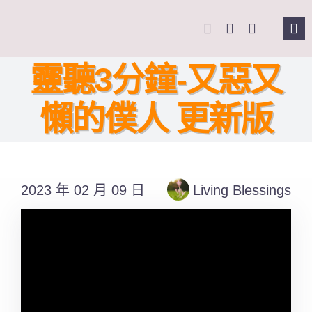
Skip
to
Tog
content
Nav
主頁
靈聽3分鐘-又惡又
懶的僕人 更新版
關於我們
奉獻支持
2023 年 02 月 09 日
Living Blessings
課程報名
Search
for: