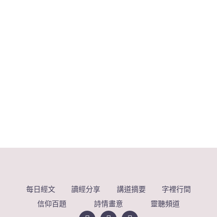
每日經文
讀經分享
講道摘要
字裡行間
信仰百題
詩情畫意
靈聽頻道