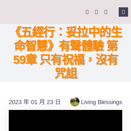
Skip
to
Tog
content
Nav
主
《五經行：妥拉中的生
命智慧》有聲體驗 第
關
59章 只有祝福，沒有
奉
咒詛
課
Se
2023 年 01 月 23 日
Living Blessings
for