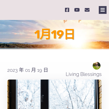
Skip
to
Tog
content
Nav
主
1月19日
關
奉
2023 年 01 月 19 日
課
Living Blessings
Se
for