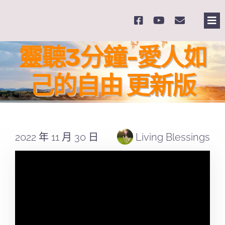
Skip
to
Tog
content
Nav
主
靈聽3分鐘-愛人如
己的自由 更新版
關
奉
2022 年 11 月 30 日
Living Blessings
課
Se
for