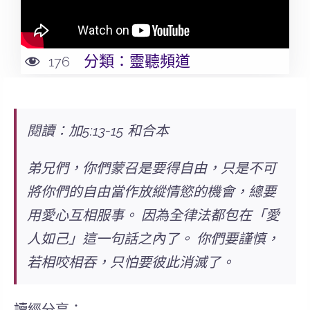
分類：
靈聽頻道
176
閱讀：加5:13-15 和合本
弟兄們，你們蒙召是要得自由，
只是不可
將你們的自由當作放縱情慾的機會
，總要
用愛心互相服事。 因為全律法都包在
「愛
人如己」
這一句話之內了。 你們要謹慎，
若相咬相吞，只怕要彼此消滅了。