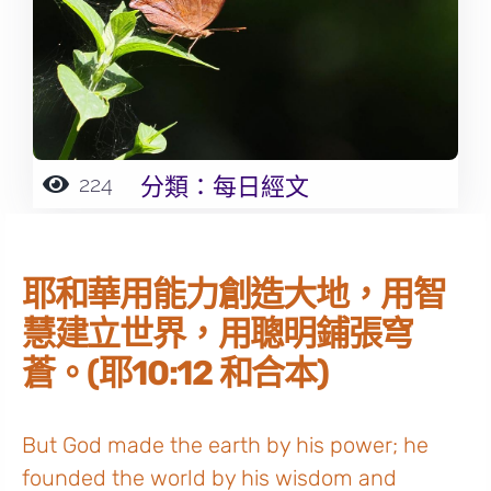
224
分類：
每日經文
耶和華用能力創造大地，用智
慧建立世界，用聰明鋪張穹
蒼。(耶10:12 和合本)
But God made the earth by his power; he
founded the world by his wisdom and