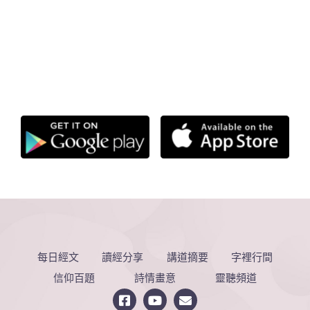
每日經文
讀經分享
講道摘要
字裡行間
信仰百題
詩情畫意
靈聽頻道