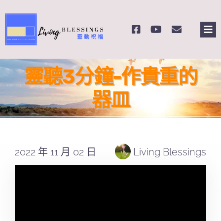
Skip
to
Tog
content
Nav
主頁
靈聽3分鐘-作貴重的
關於我們
器皿
奉獻支持
2022 年 11 月 02 日
Living Blessings
課程報名
Search
for: