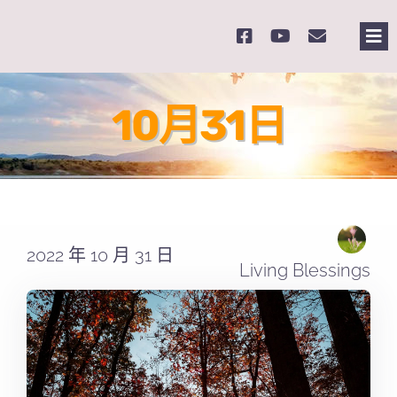
Skip
to
Tog
content
Nav
主
10月31日
關
奉
2022 年 10 月 31 日
課
Living Blessings
Se
for