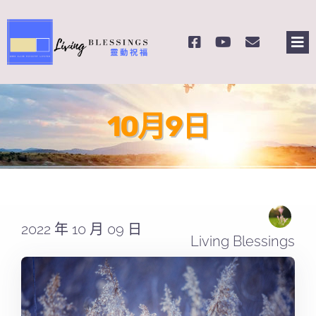
Skip
to
Tog
content
Nav
主頁
10月9日
關於我們
奉獻支持
課程報名
2022 年 10 月 09 日
Living Blessings
Search
for: