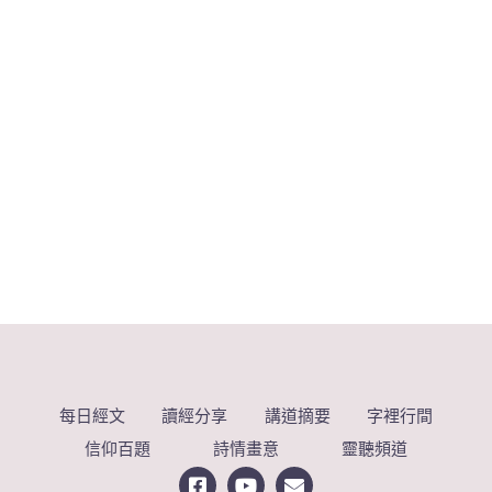
每日經文
讀經分享
講道摘要
字裡行間
信仰百題
詩情畫意
靈聽頻道