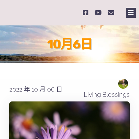
Skip
to
Tog
content
Nav
主頁
10月6日
關於我們
奉獻支持
2022 年 10 月 06 日
課程報名
Living Blessings
Search
for: