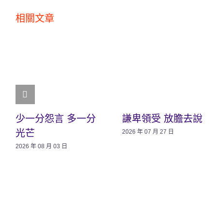
相關文章
少一分怨言 多一分
謙卑領受 放膽去說
光芒
2026 年 07 月 27 日
2026 年 08 月 03 日