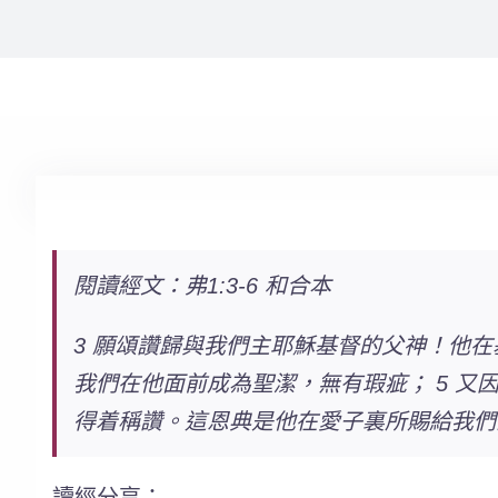
閱讀經文：弗1:3-6 和合本
3 願頌讚歸與我們主耶穌基督的父神！他在
我們在他面前成為聖潔，無有瑕疵； 5 又
得着稱讚。這恩典是他在愛子裏所賜給我們
讀經分享：