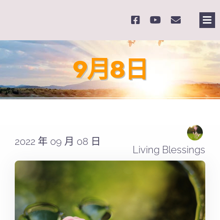
Skip
to
Tog
content
Nav
主
9月8日
關
奉
2022 年 09 月 08 日
課
Living Blessings
Se
for