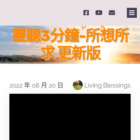
Skip
to
Tog
content
Nav
主
靈聽3分鐘-所想所
求 更新版
關
奉
2022 年 08 月 20 日
Living Blessings
課
Se
for