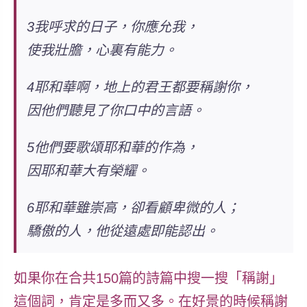
3我呼求的日子，你應允我，
使我壯膽，心裏有能力。
4耶和華啊，地上的君王都要稱謝你，
因他們聽見了你口中的言語。
5他們要歌頌耶和華的作為，
因耶和華大有榮耀。
6耶和華雖崇高，卻看顧卑微的人；
驕傲的人，他從遠處即能認出。
如果你在合共150篇的詩篇中搜一搜「稱謝」
這個詞，肯定是多而又多。在好景的時候稱謝