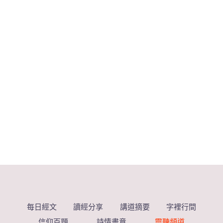
每日經文
讀經分享
講道摘要
字裡行間
信仰百題
詩情畫意
靈聽頻道