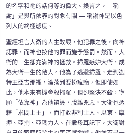
的名字和祂的話何等的偉大。換言之，「稱
謝」是與所依靠的對象有關 — 稱謝神是以色
列人的終極態度。
聖經坦言大衛的人生敗壞，他犯罪之後，向神
認罪，而神也按他的罪而施予懲罰。然而，大
衛的一生卻充滿神的拯救。掃羅嫉妒大衛，成
為大衛一生的敵人。他為了逃避掃羅，走到迦
特王亞吉那裡，淪落到要扮瘋癲，但即使如
此，他本來有機會殺掃羅，但卻堅決不殺，寧
願「依靠神」為他辯護，脫離兇惡。大衛也憑
藉「求問上主」，而打敗非利士人、以東、摩
押、亞捫、亞瑪力人。
在撒母耳記下，大衛對