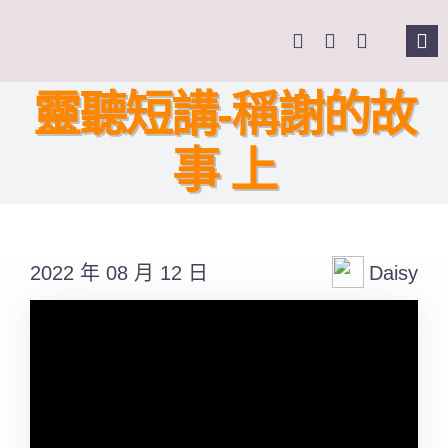
Skip
to
Tog
content
Nav
主頁
靈聽短講-稱謝的故
事 上
關於我們
奉獻支持
2022 年 08 月 12 日
Daisy
課程報名
Search
for: