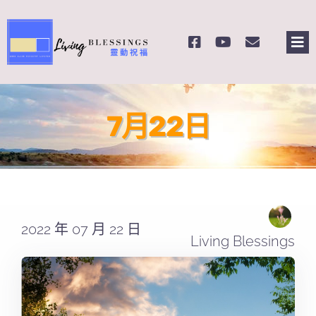
Skip
to
Tog
content
Nav
主頁
7月22日
關於我們
奉獻支持
課程報名
2022 年 07 月 22 日
Living Blessings
Search
for: