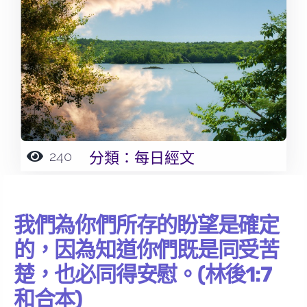
240
分類：
每日經文
我們為你們所存的盼望是確定
的，因為知道你們既是同受苦
楚，也必同得安慰。(林後1:7
和合本)