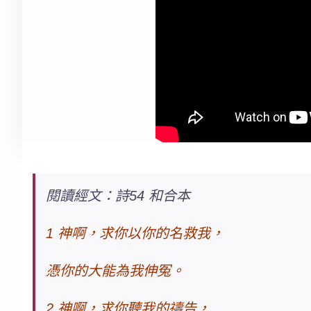
閱讀經文：詩54 和合本
1 神啊，求你
以你的名
救我，
憑你的大能為我伸冤。
2 神啊，求你聽我的禱告，