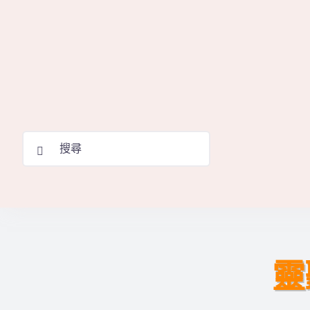
Skip
to
content
Search
for:
靈