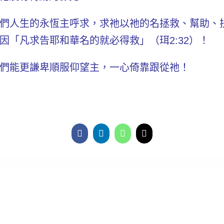
們人生的永恆主呼求，求祂以祂的名拯救、幫助、
因
「凡求告耶和華名的就必得救」
（珥2:32）！
們能更謙卑順服仰望主，一心倚靠跟從祂！