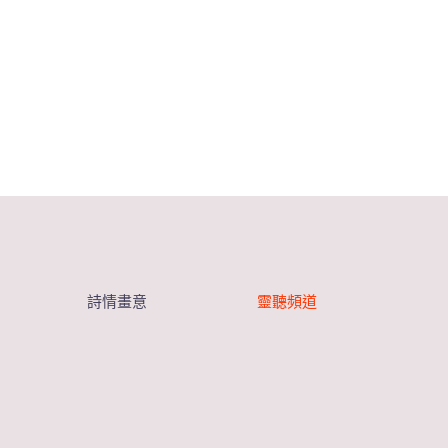
詩情畫意
靈聽頻道