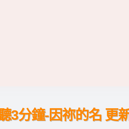
聽3分鐘-因祢的名 更