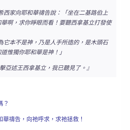
 希西家向耶和華禱告說：「坐在二基路伯上
和華啊，求你睜眼而看！要聽西拿基立打發使
因為它本不是神，乃是人手所造的，是木頭石
知道
惟獨你耶和華是神
！」
攻擊亞述王西拿基立，我已聽見了。』
嗎？
和華禱告，向祂呼求，求祂拯救！