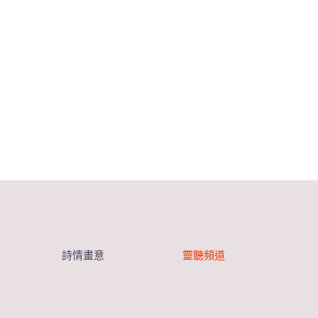
詩情畫意
靈聽頻道