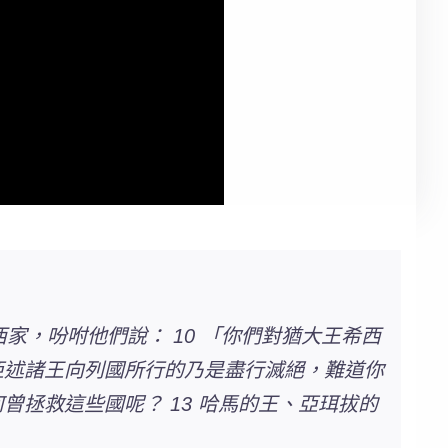
家，吩咐他們說： 10 「你們對猶大王希西
亞述諸王向列國所行的乃是盡行滅絕，難道你
曾拯救這些國呢？ 13 哈馬的王、亞珥拔的