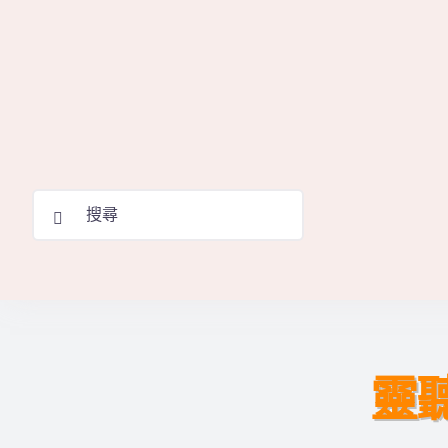
Skip
to
content
Search
for:
靈