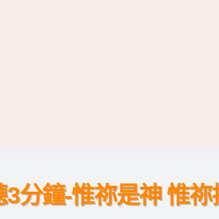
聽3分鐘-惟祢是神 惟祢