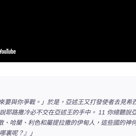
來要與你爭戰。」於是，亞述王又打發使者去見希西
說耶路撒冷必不交在亞述王的手中。 11 你總聽說
歌散、哈蘭、利色和屬提拉撒的伊甸人，這些國的神何
哪裏呢？』」