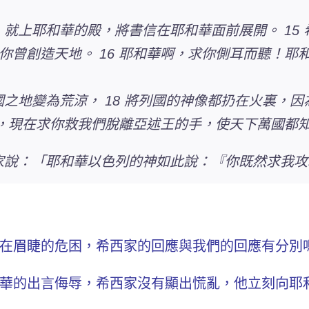
，就上耶和華的殿，將書信在耶和華面前展開。 15
你曾創造天地。 16 耶和華啊，求你側耳而聽！耶
國之地變為荒涼， 18 將列國的神像都扔在火裏，
啊，現在求你救我們脫離亞述王的手，使天下萬國都
西家說：「耶和華以色列的神如此說：『你既然求我
在眉睫的危困，希西家的回應與我們的回應有分別
華的出言侮辱，希西家沒有顯出慌亂，他立刻向耶