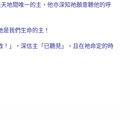
是天地間唯一的主，他亦深知祂願意聽他的呼
祂是我們
生命的主
！
救！」，深信主「已聽見」，且在祂命定的時