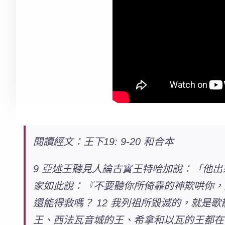
閱讀經文：王下19: 9-20 和合本
9 亞述王聽見人論古實王特哈加說：「他出
家如此說：『不要聽你所倚靠的神欺哄你，
還能得救嗎？ 12 我列祖所毀滅的，就是
王、西法瓦音城的王、希拿和以瓦的王都在