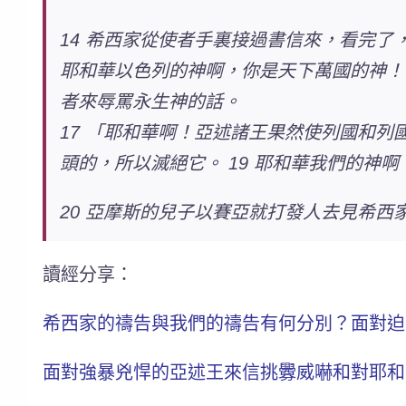
14 希西家從使者手裏接過書信來，看完了
耶和華以色列的神啊，你是天下萬國的神！
者來辱罵永生神的話。
17 「耶和華啊！亞述諸王果然使列國和列
頭的，所以滅絕它。 19 耶和華我們的神
20 亞摩斯的兒子以賽亞就打發人去見希
讀經分享：
希西家的禱告與我們的禱告有何分別？面對迫
面對強暴兇悍的亞述王來信挑釁威嚇和對耶和