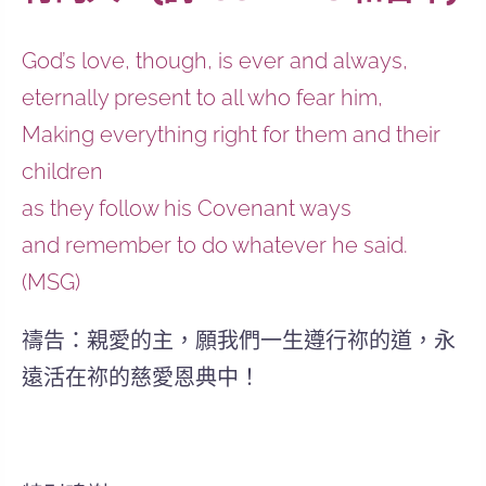
God’s love, though, is ever and always,
eternally present to all who fear him,
Making everything right for them and their
children
as they follow his Covenant ways
and remember to do whatever he said.
(MSG)
禱告：親愛的主，願我們一生遵行祢的道，永
遠活在祢的慈愛恩典中！