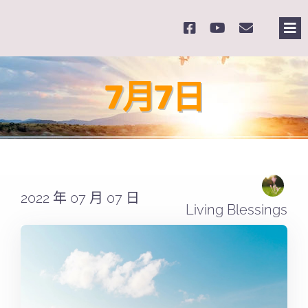
Skip
to
Tog
content
Nav
主
7月7日
關
奉
2022 年 07 月 07 日
課
Living Blessings
Se
for