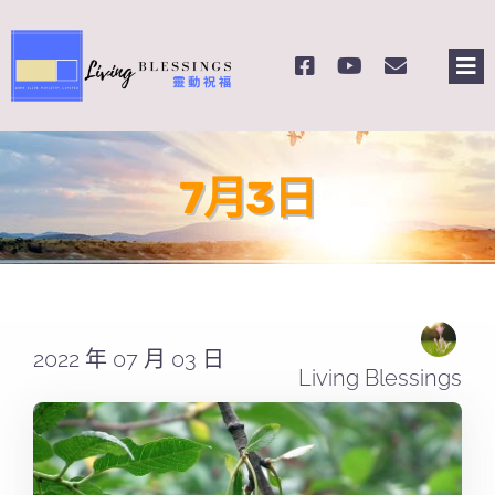
Skip
to
Tog
content
Nav
主頁
7月3日
關於我們
奉獻支持
課程報名
2022 年 07 月 03 日
Living Blessings
Search
for: