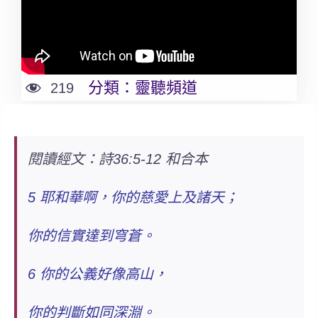
分類：
靈聽頻道
219
閱讀經文：詩36:5-12 和合本
5 耶和華啊，你的
慈愛
上及諸天；
你的信實達到穹蒼。
6 你的公義好像高山，
你的判斷如同深淵。